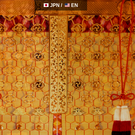
JPN
/
EN