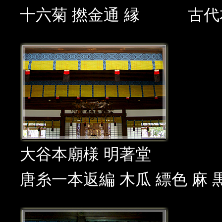
十六菊 撚金通 縁
古代
大谷本廟様 明著堂
唐糸一本返編 木瓜 縹色 麻 