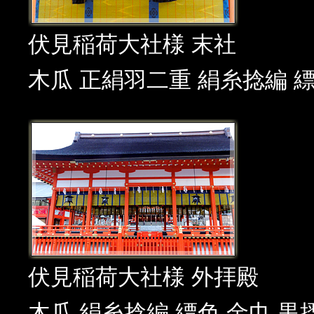
伏見稲荷大社様 末社
木瓜 正絹羽二重 絹糸捻編 
伏見稲荷大社様 外拝殿
木瓜 絹糸捻編 縹色 金巾 黒