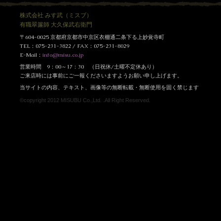
株式会社 みす武（ミスブ）
有職翠簾師 大久保武右衛門
〒604-0025 京都府京都市中京区衣棚通二条下る上妙覚寺町
TEL：075-231-3822 / FAX：075-231-8029
E-Mail：
info@misu.co.jp
営業時間 9：00～17：30 （日祝休/土曜不定休あり）
ご来店時には事前にご一報くださいますようお願い申し上げます。
当サイトの内容、テキスト、画像等の無断転載・無断使用を固く禁じます
©copyright 2012 MISUBU Co.,Ltd. .All Right Reserved.