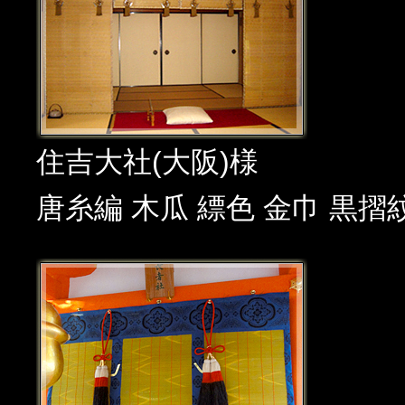
住吉大社(大阪)様
唐糸編 木瓜 縹色 金巾 黒摺