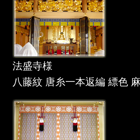
法盛寺様
八藤紋 唐糸一本返編 縹色 麻