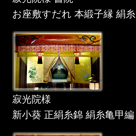
お座敷すだれ 本緞子縁 絹
寂光院様
新小葵 正絹糸錦 絹糸亀甲編 