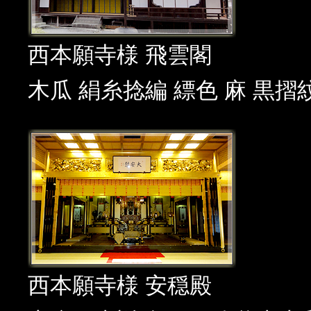
西本願寺様 飛雲閣
木瓜 絹糸捻編 縹色 麻 黒摺
西本願寺様 安穏殿