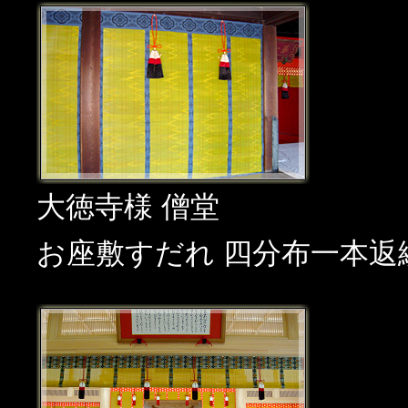
大徳寺様 僧堂
お座敷すだれ 四分布一本返