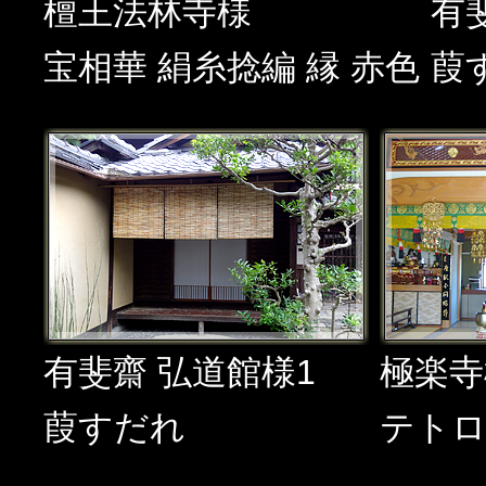
檀王法林寺様
有
宝相華 絹糸捻編 縁 赤色
葭
有斐齋 弘道館様1
極楽寺
葭すだれ
テトロ