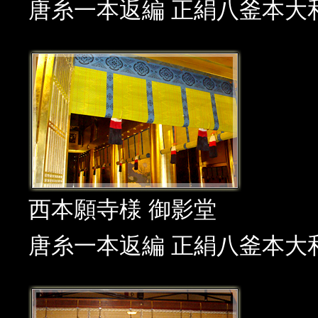
唐糸一本返編 正絹八釜本大和
西本願寺様 御影堂
唐糸一本返編 正絹八釜本大和