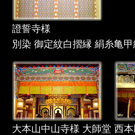
證誓寺様
別染 御定紋白摺縁 絹糸亀甲
大本山中山寺様 大師堂
西本