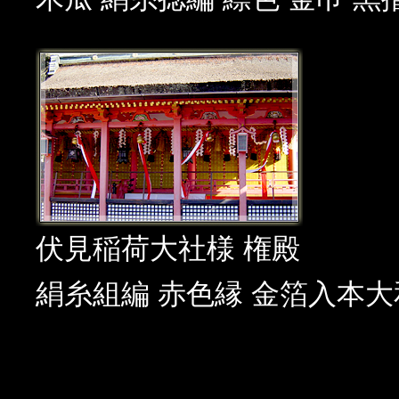
伏見稲荷大社様 権殿
絹糸組編 赤色縁 金箔入本大