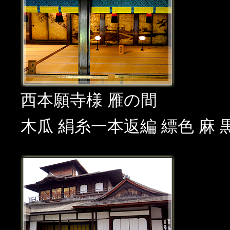
西本願寺様 雁の間
木瓜 絹糸一本返編 縹色 麻 